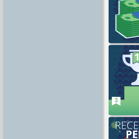
Cobertura
RECE
PE