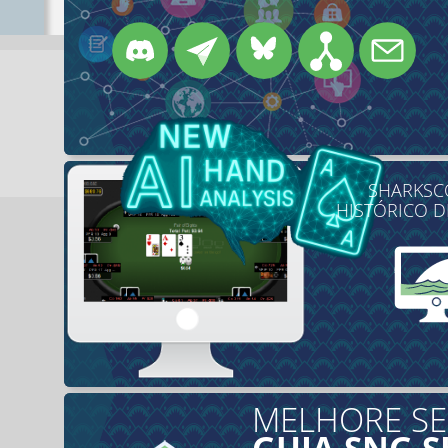
SHARKSCO
HISTÓRICO 
MELHORE SE