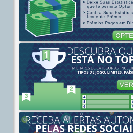
Deixe Suas Estatístic
que te permita Optar
Confira Suas Estatís
Ícone de Prêmio
Prêmios Pagos em Din
Cobertura SharkScope
OPTE
DESCUBRA Q
ESTÁ NO TO
MILHARES DE CATEGORIAS, INCLU
TIPOS DE JOGO, LIMITES, PAÍS
VE
RECEBA ALERTAS AUTO
PELAS REDES SOCIA