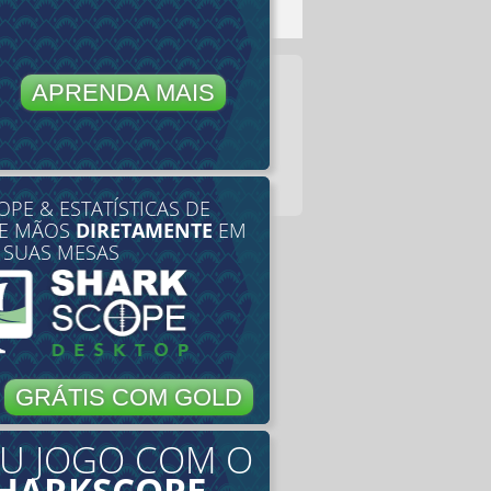
APRENDA MAIS
PE & ESTATÍSTICAS DE
DE MÃOS
DIRETAMENTE
EM
SUAS MESAS
GRÁTIS COM GOLD
U JOGO COM O