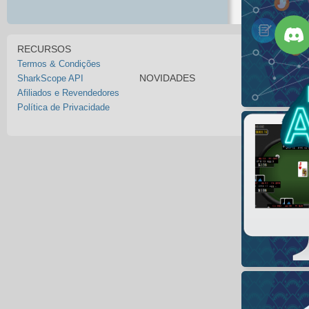
RECURSOS
Termos & Condições
NOVIDADES
SharkScope API
Afiliados e Revendedores
Política de Privacidade