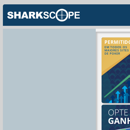
PERMITID
EM TODOS OS
MAIORES SITES
DE POKER
OPTE
GAN